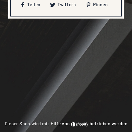
Auf
Auf
Auf
Teilen
Twittern
Pinnen
Facebook
Twitter
Pinteres
teilen
twittern
pinnen
Dieser Shop wird mit Hilfe von
Shopify
betrieben werden