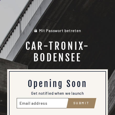
Mit Passwort betreten
CAR-TRONIX-
BODENSEE
Opening Soon
Get notified when we launch
E-
SUBMIT
MAIL