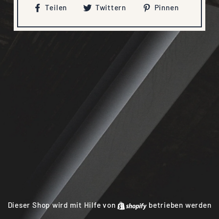
Auf
Auf
Auf
Teilen
Twittern
Pinnen
Facebook
Twitter
Pinteres
teilen
twittern
pinnen
Dieser Shop wird mit Hilfe von
Shopify
betrieben werden