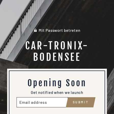
Mit Passwort betreten
CAR-TRONIX-
BODENSEE
Opening Soon
Get notified when we launch
E-
SUBMIT
MAIL